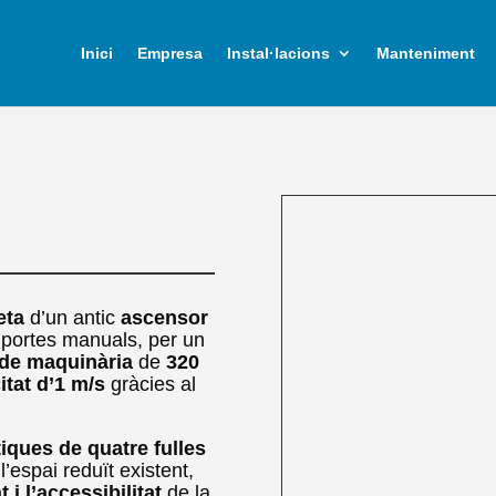
Inici
Empresa
Instal·lacions
Manteniment
eta
d’un antic
ascensor
 portes manuals, per un
 de maquinària
de
320
itat d’1 m/s
gràcies al
iques de quatre fulles
l’espai reduït existent,
 i l’accessibilitat
de la