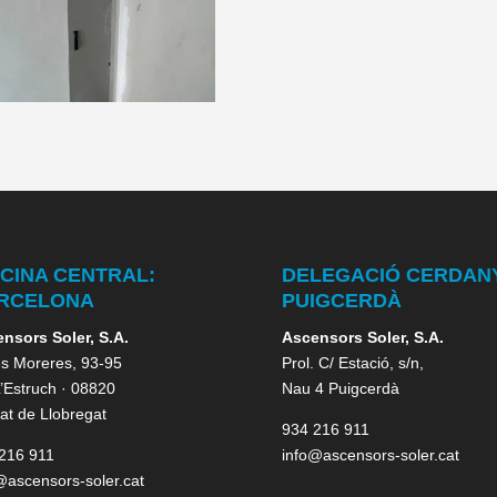
ICINA CENTRAL:
DELEGACIÓ CERDAN
RCELONA
PUIGCERDÀ
nsors Soler, S.A.
Ascensors Soler, S.A.
es Moreres, 93-95
Prol. C/ Estació, s/n,
 L’Estruch · 08820
Nau 4 Puigcerdà
rat de Llobregat
934 216 911
216 911
info@ascensors-soler.cat
@ascensors-soler.cat