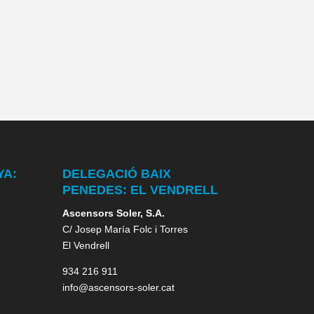
YA:
DELEGACIÓ BAIX
PENEDES: EL VENDRELL
Ascensors Soler, S.A.
C/ Josep María Folc i Torres
El Vendrell
934 216 911
info@ascensors-soler.cat