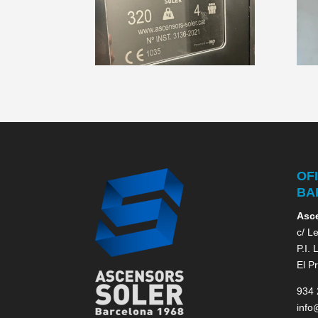
OF
BA
Asce
c/ L
P.I.
El P
934 
info