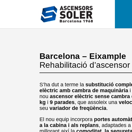
Barcelona – Eixample
Rehabilitació d’ascensor
S’ha dut a terme la
substitució compl
elèctric amb cambra de maquinària
i
nou
ascensor elèctric sense cambra
kg
i
9 parades
, que assoleix una
veloc
seu
variador de freqüència
.
El nou equip incorpora
portes automàt
a la cabina i als replans
, adaptades a 
millorant així la
comoditat, la seguretat