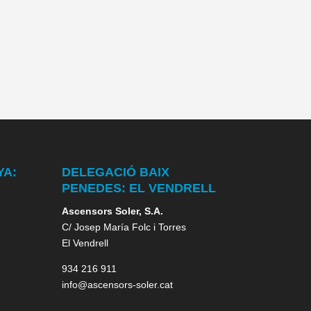
YA:
DELEGACIÓ BAIX
PENEDES: EL VENDRELL
Ascensors Soler, S.A.
C/ Josep María Folc i Torres
El Vendrell
934 216 911
info@ascensors-soler.cat