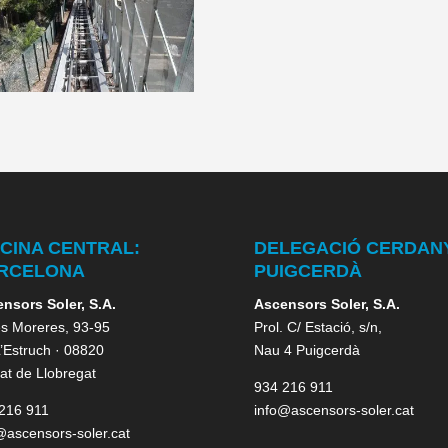
ICINA CENTRAL:
DELEGACIÓ CERDAN
RCELONA
PUIGCERDÀ
nsors Soler, S.A.
Ascensors Soler, S.A.
es Moreres, 93-95
Prol. C/ Estació, s/n,
 L’Estruch · 08820
Nau 4 Puigcerdà
rat de Llobregat
934 216 911
216 911
info@ascensors-soler.cat
@ascensors-soler.cat