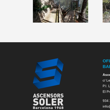
OF
BA
Asce
c/ L
P.I.
El P
934 
info