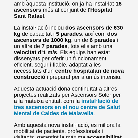
amb aquesta institució, on ja ha instal·lat
16
ascensors
més al conjunt de l’
Hospital
Sant Rafael
.
La instal·lació inclou
dos ascensors de 630
kg
de capacitat i
5 parades
, així com
dos
ascensors de 1000 kg
, un de
6 parades
i
un altre de
7 parades
, tots ells amb una
velocitat d’1 m/s
. Els equips han estat
dissenyats per oferir un funcionament
eficient, segur i fiable, adaptat a les
necessitats d’un
centre hospitalari de nova
construcció
i preparat per a un ús intensiu.
Aquesta actuació dona continuïtat a altres
projectes realitzats per Ascensors Soler per
a la mateixa entitat, com la
instal·lació de
tres ascensors en el nou centre de Salut
Mental de Caldes de Malavella
.
Amb aquesta nova instal·lació, es millora la
mobilitat de pacients, professionals i
visitants, garantint la màxima
accessibilitat
,